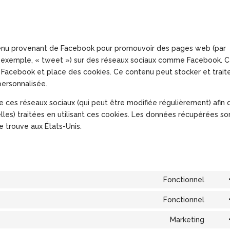
ntenu provenant de Facebook pour promouvoir des pages web (par
par exemple, « tweet ») sur des réseaux sociaux comme Facebook. 
Facebook et place des cookies. Ce contenu peut stocker et trait
personnalisée.
 de ces réseaux sociaux (qui peut être modifiée régulièrement) afin 
lles) traitées en utilisant ces cookies. Les données récupérées so
 trouve aux États-Unis.
Fonctionnel
Cons
to
Fonctionnel
Cons
servi
to
Marketing
word
Cons
servi