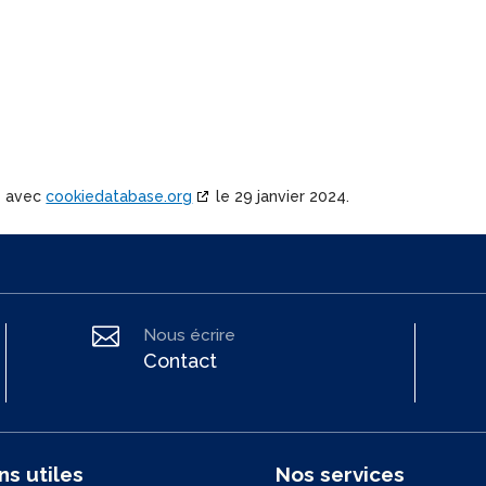
e avec
cookiedatabase.org
le 29 janvier 2024.

Nous écrire
Contact
ns utiles
Nos services