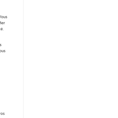
Vous
ier
cé.
s
vous
vos