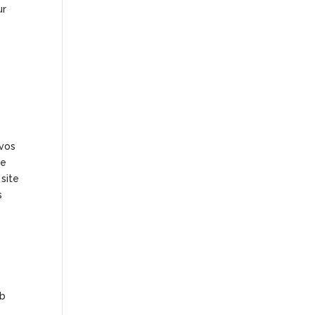
ur
s
 vos
te
 site
s
s
eb