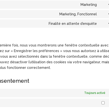
to
Marketing
comp
Cons
servi
to
Marketing, Fonctionnel
goog
Cons
servi
font
to
Finalité en attente d’enquête
goog
Cons
servi
map
to
face
servi
diver
première fois, nous vous montrerons une fenêtre contextuelle avec
ez sur « Enregistrer les préférences » vous nous autorisez à utilis
e vous avez sélectionnés dans la fenêtre contextuelle, comme déc
uvez désactiver l’utilisation des cookies via votre navigateur, mai
 plus fonctionner correctement.
onsentement
Toujours activé
Ma