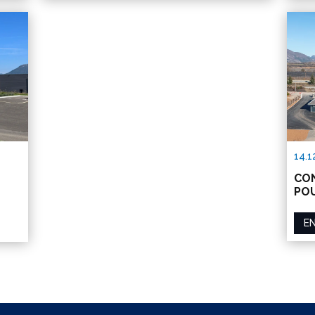
14.1
CON
PO
EN